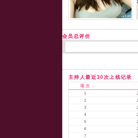
会员总评价
主持人最近30次上线记录
项 次
1
2
3
4
5
6
7