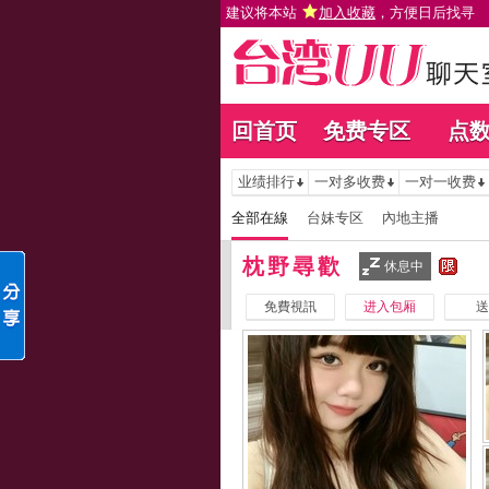
建议将本站
加入收藏
，方便日后找寻
回首页
免费专区
点
业绩排行
一对多收费
一对一收费
全部在線
台妹专区
內地主播
枕野尋歡
休息中
免費視訊
进入包厢
送