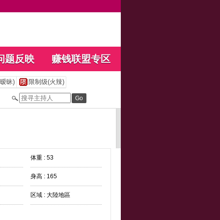
问题反映
赚钱联盟专区
暧昧)
限制级(火辣)
体重 : 53
身高 : 165
区域 : 大陸地區