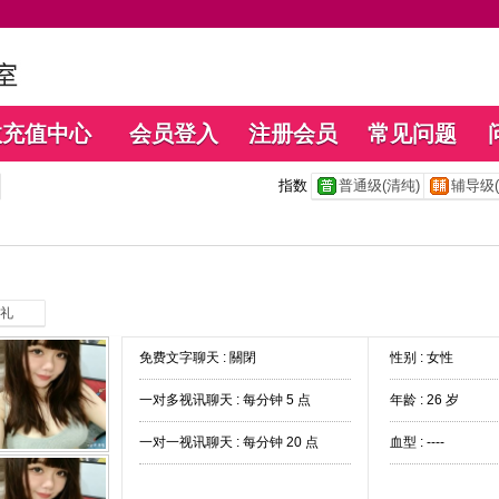
数充值中心
会员登入
注册会员
常见问题
指数
普通级(清纯)
辅导级(
礼
免费文字聊天 :
關閉
性别 : 女性
一对多视讯聊天 :
每分钟 5 点
年龄 : 26 岁
一对一视讯聊天 :
每分钟 20 点
血型 : ----