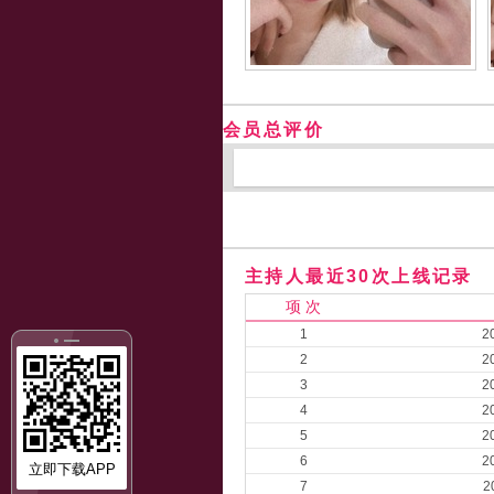
会员总评价
主持人最近30次上线记录
项 次
1
2
2
2
3
2
4
2
5
2
6
2
立即下载APP
7
2