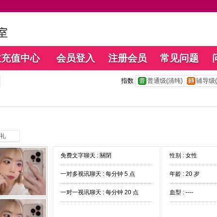
数充值中心
会员登入
注册会员
常见问题
指数
普通级(清纯)
辅导级(
礼
免费文字聊天 :
關閉
性别 : 女性
一对多视讯聊天 :
每分钟 5 点
年龄 : 20 岁
一对一视讯聊天 :
每分钟 20 点
血型 : ----