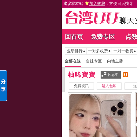
建议将本站
加入收藏
，方便日后找寻
回首页
免费专区
点
业绩排行
一对多收费
一对一收费
全部在線
台妹专区
內地主播
柚晞寶寶
休息中
免費視訊
进入包厢
送