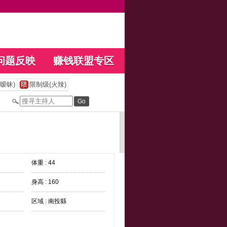
问题反映
赚钱联盟专区
暧昧)
限制级(火辣)
体重 : 44
身高 : 160
区域 : 南投縣