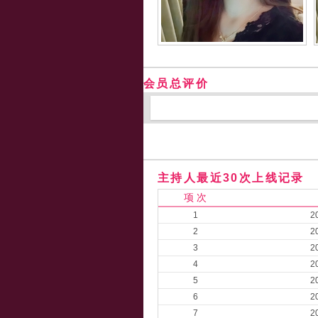
会员总评价
主持人最近30次上线记录
项 次
1
2
2
2
3
2
4
2
5
2
6
2
7
2