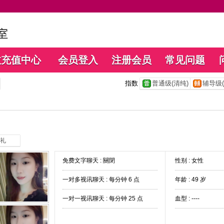
数充值中心
会员登入
注册会员
常见问题
指数
普通级(清纯)
辅导级(
礼
免费文字聊天 :
關閉
性别 : 女性
一对多视讯聊天 :
每分钟 6 点
年龄 : 49 岁
一对一视讯聊天 :
每分钟 25 点
血型 : ----