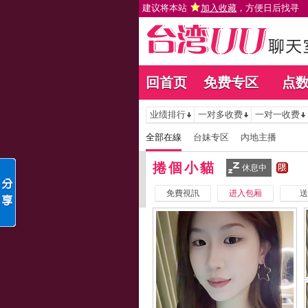
建议将本站
加入收藏
，方便日后找寻
回首页
免费专区
点
业绩排行
一对多收费
一对一收费
全部在線
台妹专区
內地主播
捲個小貓
休息中
免費視訊
进入包厢
送