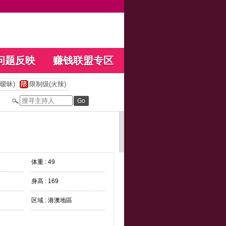
问题反映
赚钱联盟专区
暧昧)
限制级(火辣)
体重 : 49
身高 : 169
区域 : 港澳地區