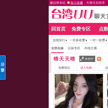
建议将本站
加入收藏
，方便日后找寻
回首页
免费专区
点
业绩排行
一对多收费
一对一收费
全部在線
台妹专区
內地主播
晴天天晴
休息中
免費視訊
进入包厢
送