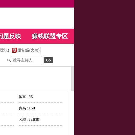
问题反映
赚钱联盟专区
暧昧)
限制级(火辣)
体重 : 53
身高 : 169
区域 : 台北市