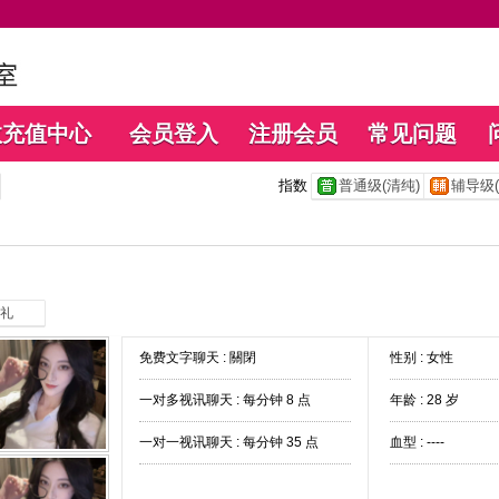
数充值中心
会员登入
注册会员
常见问题
指数
普通级(清纯)
辅导级(
礼
免费文字聊天 :
關閉
性别 : 女性
一对多视讯聊天 :
每分钟 8 点
年龄 : 28 岁
一对一视讯聊天 :
每分钟 35 点
血型 : ----