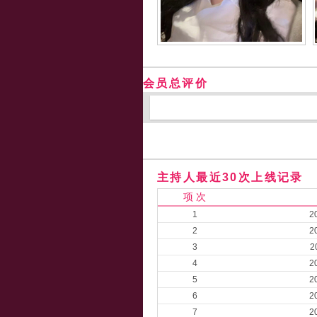
会员总评价
主持人最近30次上线记录
项 次
1
2
2
2
3
2
4
2
5
2
6
2
7
2