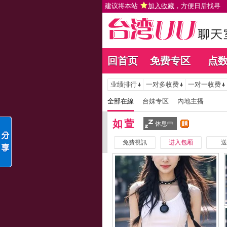
建议将本站
加入收藏
，方便日后找寻
回首页
免费专区
点
业绩排行
一对多收费
一对一收费
全部在線
台妹专区
內地主播
如萱
休息中
免費視訊
进入包厢
送