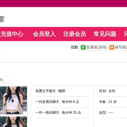
数充值中心
会员登入
注册会员
常见问题
指数
普通级(清纯)
辅导级(
礼
免费文字聊天 :
關閉
性别 : 女性
一对多视讯聊天 :
每分钟 8 点
年龄 : 21 岁
一对一视讯聊天 :
每分钟 35 点
血型 : ----