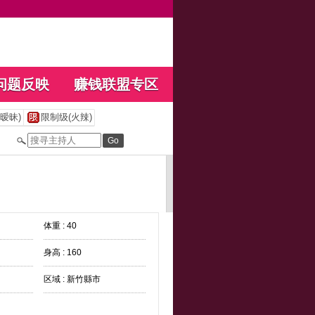
问题反映
赚钱联盟专区
暧昧)
限制级(火辣)
体重 : 40
身高 : 160
区域 : 新竹縣市