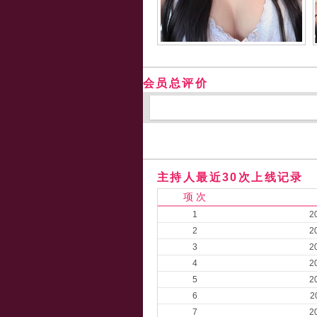
会员总评价
主持人最近30次上线记录
项 次
1
2
2
2
3
2
4
2
5
2
6
2
7
2