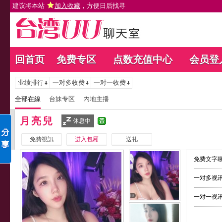
建议将本站
加入收藏
，方便日后找寻
回首页
免费专区
点数充值中心
会员登
业绩排行
一对多收费
一对一收费
全部在線
台妹专区
內地主播
月亮兒
休息中
免費視訊
进入包厢
送礼
免费文字聊
一对多视讯
一对一视讯