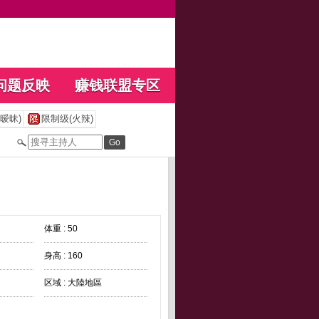
问题反映
赚钱联盟专区
暧昧)
限制级(火辣)
体重 : 50
身高 : 160
区域 : 大陸地區