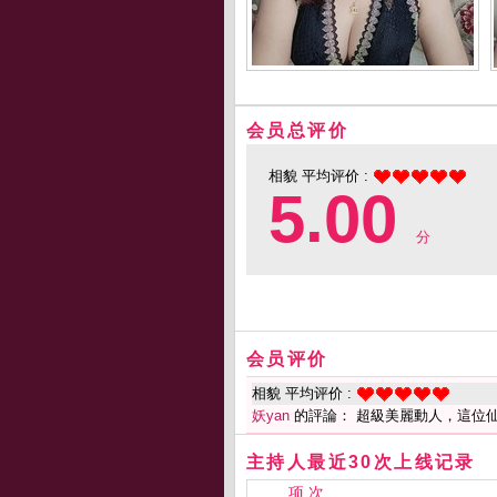
会员总评价
相貌 平均评价 :
5.00
分
会员评价
相貌 平均评价 :
妖yan
的評論： 超級美麗動人，這位
主持人最近30次上线记录
项 次