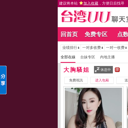
建议将本站
加入收藏
，方便日后找寻
回首页
免费专区
点
业绩排行
一对多收费
一对一收费
全部在線
台妹专区
內地主播
大胸騷姐
休息中
免費視訊
进入包厢
送