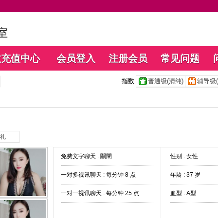
数充值中心
会员登入
注册会员
常见问题
指数
普通级(清纯)
辅导级(
礼
免费文字聊天 :
關閉
性别 : 女性
一对多视讯聊天 :
每分钟 8 点
年龄 : 37 岁
一对一视讯聊天 :
每分钟 25 点
血型 : A型