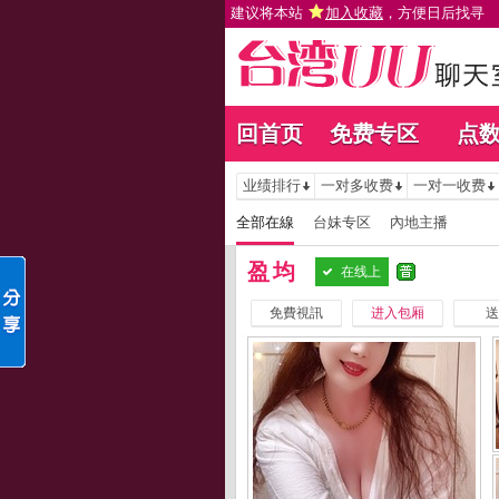
建议将本站
加入收藏
，方便日后找寻
回首页
免费专区
点
业绩排行
一对多收费
一对一收费
全部在線
台妹专区
內地主播
盈均
在线上
免費視訊
进入包厢
送