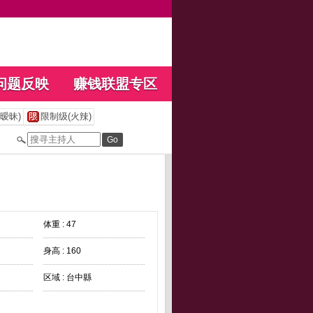
问题反映
赚钱联盟专区
暧昧)
限制级(火辣)
体重 : 47
身高 : 160
区域 : 台中縣