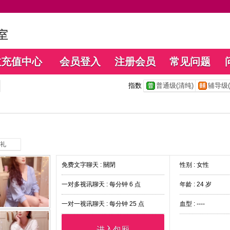
数充值中心
会员登入
注册会员
常见问题
指数
普通级(清纯)
辅导级(
礼
免费文字聊天 :
關閉
性别 : 女性
一对多视讯聊天 :
每分钟 6 点
年龄 : 24 岁
一对一视讯聊天 :
每分钟 25 点
血型 : ----
进入包厢