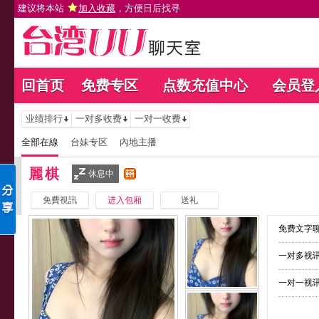
建议将本站
加入收藏
，方便日后找寻
回首页
免费专区
点数充值中心
会员登
业绩排行
一对多收费
一对一收费
全部在線
台妹专区
內地主播
麗棋
休息中
免費視訊
进入包厢
送礼
免费文字聊
一对多视讯
一对一视讯