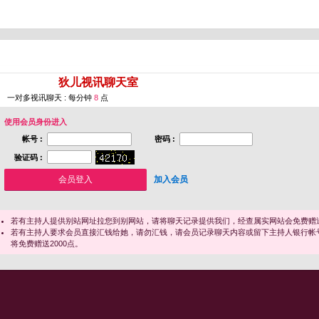
您即将进入 [
狄儿视讯聊天室
]
一对多视讯聊天 : 每分钟
8
点
使用会员身份进入
帐号 :
密码 :
验证码 :
加入会员
若有主持人提供别站网址拉您到别网站，请将聊天记录提供我们，经查属实网站会免费赠送
若有主持人要求会员直接汇钱给她，请勿汇钱，请会员记录聊天内容或留下主持人银行帐
将免费赠送2000点。