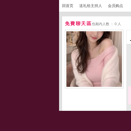
回首页
送礼给主持人
会员购点
免費聊天區
包厢内人数 ： 0 人