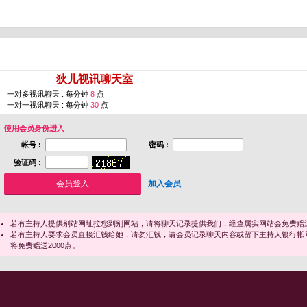
您即将进入 [
狄儿视讯聊天室
]
一对多视讯聊天 : 每分钟
8
点
一对一视讯聊天 : 每分钟
30
点
使用会员身份进入
帐号 :
密码 :
验证码 :
加入会员
若有主持人提供别站网址拉您到别网站，请将聊天记录提供我们，经查属实网站会免费赠送
若有主持人要求会员直接汇钱给她，请勿汇钱，请会员记录聊天内容或留下主持人银行帐
将免费赠送2000点。