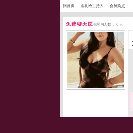
回首页
送礼给主持人
会员购点
免費聊天區
包厢内人数 ： 0 人