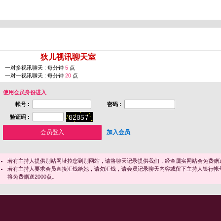
您即将进入 [
狄儿视讯聊天室
]
一对多视讯聊天 : 每分钟
5
点
一对一视讯聊天 : 每分钟
20
点
使用会员身份进入
帐号 :
密码 :
验证码 :
加入会员
若有主持人提供别站网址拉您到别网站，请将聊天记录提供我们，经查属实网站会免费赠送
若有主持人要求会员直接汇钱给她，请勿汇钱，请会员记录聊天内容或留下主持人银行帐
将免费赠送2000点。