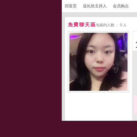
回首页
送礼给主持人
会员购点
免費聊天區
包厢内人数 ： 0 人