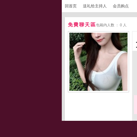
回首页
送礼给主持人
会员购点
免費聊天區
包厢内人数 ： 0 人