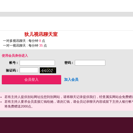
您即将进入 [
狄儿视讯聊天室
]
一对多视讯聊天 : 每分钟
8
点
一对一视讯聊天 : 每分钟
35
点
使用会员身份进入
帐号 :
密码 :
验证码 :
加入会员
若有主持人提供别站网址拉您到别网站，请将聊天记录提供我们，经查属实网站会免费赠送
若有主持人要求会员直接汇钱给她，请勿汇钱，请会员记录聊天内容或留下主持人银行帐
将免费赠送2000点。