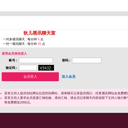
您即将进入 [
狄儿视讯聊天室
]
一对多视讯聊天 : 每分钟
6
点
一对一视讯聊天 : 每分钟
25
点
使用会员身份进入
帐号 :
密码 :
验证码 :
加入会员
若有主持人提供别站网址拉您到别网站，请将聊天记录提供我们，经查属实网站会免费赠送
若有主持人要求会员直接汇钱给她，请勿汇钱，请会员记录聊天内容或留下主持人银行帐
将免费赠送2000点。