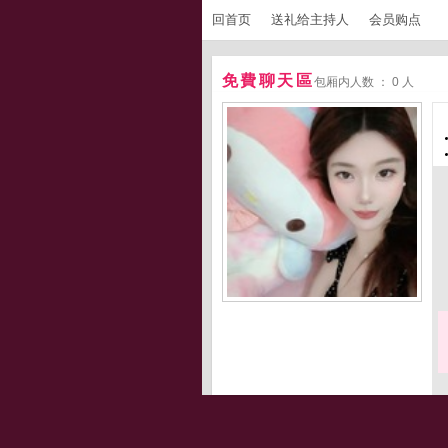
回首页
送礼给主持人
会员购点
免費聊天區
包厢内人数 ： 0 人