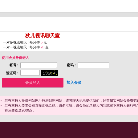
您即将进入 [
狄儿视讯聊天室
]
一对多视讯聊天 : 每分钟
5
点
一对一视讯聊天 : 每分钟
20
点
使用会员身份进入
帐号 :
密码 :
验证码 :
加入会员
若有主持人提供别站网址拉您到别网站，请将聊天记录提供我们，经查属实网站会免费赠送
若有主持人要求会员直接汇钱给她，请勿汇钱，请会员记录聊天内容或留下主持人银行帐
将免费赠送2000点。