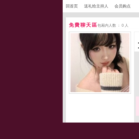
回首页
送礼给主持人
会员购点
免費聊天區
包厢内人数 ： 0 人