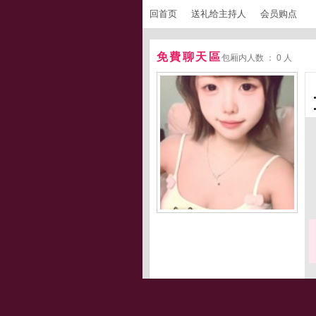
回首页
送礼给主持人
会员购点
免費聊天區
包厢内人数 ： 0 人