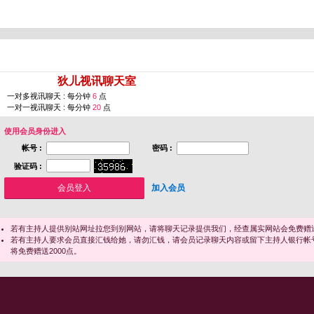
您即将进入 [
狄儿视讯聊天室
]
一对多视讯聊天 : 每分钟
6
点
一对一视讯聊天 : 每分钟
20
点
使用会员身份进入
帐号 :
密码 :
验证码 :
加入会员
若有主持人提供别站网址拉您到别网站，请将聊天记录提供我们，经查属实网站会免费赠送
若有主持人要求会员直接汇钱给她，请勿汇钱，请会员记录聊天内容或留下主持人银行帐
将免费赠送2000点。