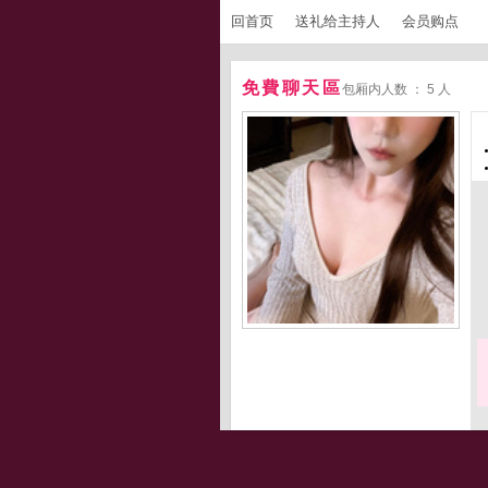
回首页
送礼给主持人
会员购点
免費聊天區
包厢内人数 ： 5 人