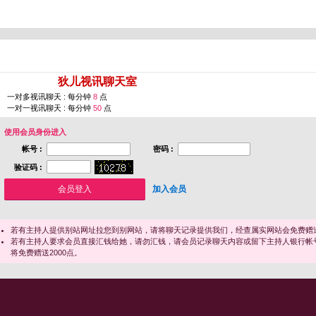
您即将进入 [
狄儿视讯聊天室
]
一对多视讯聊天 : 每分钟
8
点
一对一视讯聊天 : 每分钟
50
点
使用会员身份进入
帐号 :
密码 :
验证码 :
加入会员
若有主持人提供别站网址拉您到别网站，请将聊天记录提供我们，经查属实网站会免费赠送
若有主持人要求会员直接汇钱给她，请勿汇钱，请会员记录聊天内容或留下主持人银行帐
将免费赠送2000点。