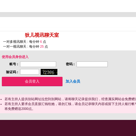
您即将进入 [
狄儿视讯聊天室
]
一对多视讯聊天 : 每分钟
6
点
一对一视讯聊天 : 每分钟
25
点
使用会员身份进入
帐号 :
密码 :
验证码 :
加入会员
若有主持人提供别站网址拉您到别网站，请将聊天记录提供我们，经查属实网站会免费赠送
若有主持人要求会员直接汇钱给她，请勿汇钱，请会员记录聊天内容或留下主持人银行帐
将免费赠送2000点。