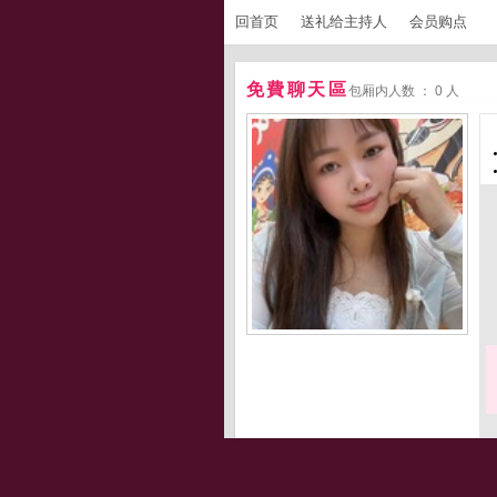
回首页
送礼给主持人
会员购点
免費聊天區
包厢内人数 ： 0 人