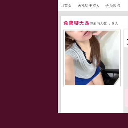
回首页
送礼给主持人
会员购点
免費聊天區
包厢内人数 ： 0 人