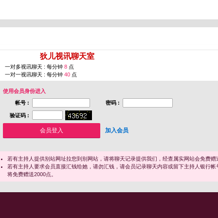
您即将进入 [
狄儿视讯聊天室
]
一对多视讯聊天 : 每分钟
8
点
一对一视讯聊天 : 每分钟
40
点
使用会员身份进入
帐号 :
密码 :
验证码 :
加入会员
若有主持人提供别站网址拉您到别网站，请将聊天记录提供我们，经查属实网站会免费赠送
若有主持人要求会员直接汇钱给她，请勿汇钱，请会员记录聊天内容或留下主持人银行帐
将免费赠送2000点。