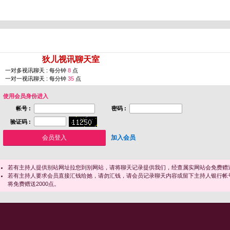
您即将进入 [
狄儿视讯聊天室
]
一对多视讯聊天 : 每分钟
8
点
一对一视讯聊天 : 每分钟
35
点
使用会员身份进入
帐号 :
密码 :
验证码 :
加入会员
若有主持人提供别站网址拉您到别网站，请将聊天记录提供我们，经查属实网站会免费赠送
若有主持人要求会员直接汇钱给她，请勿汇钱，请会员记录聊天内容或留下主持人银行帐
将免费赠送2000点。