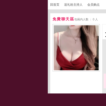
回首页
送礼给主持人
会员购点
免費聊天區
包厢内人数 ： 0 人